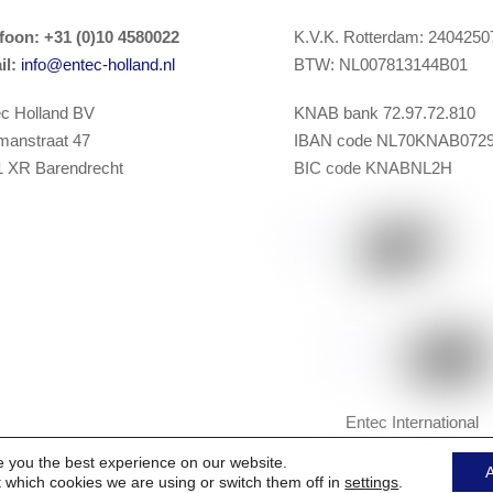
To
efoon
:
+31 (0)10 4580022
K.V.K. Rotterdam: 2404250
Top
il:
info@entec-holland.nl
BTW: NL007813144B01
c Holland BV
KNAB bank 72.97.72.810
manstraat 47
IBAN code NL70KNAB072
1 XR Barendrecht
BIC code KNABNL2H
Entec International
e you the best experience on our website.
A
 which cookies we are using or switch them off in
settings
.