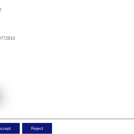
7
9772810
ccept
Reject