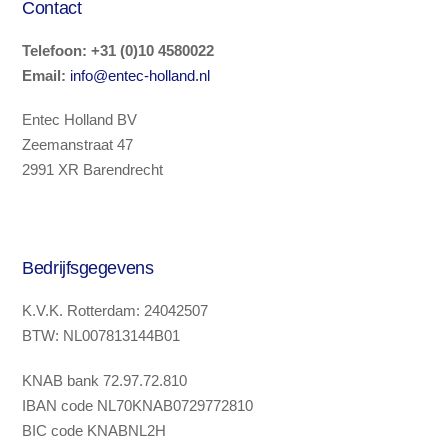
Contact
Telefoon
:
+31 (0)10 4580022
Email:
info@entec-holland.nl
Entec Holland BV
Zeemanstraat 47
2991 XR Barendrecht
Bedrijfsgegevens
K.V.K. Rotterdam: 24042507
BTW: NL007813144B01
KNAB bank 72.97.72.810
IBAN code NL70KNAB0729772810
BIC code KNABNL2H