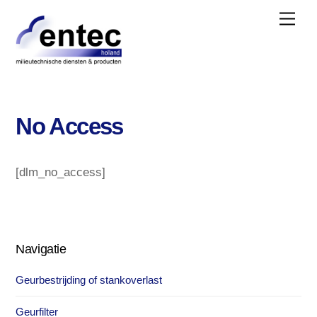
Skip
Men
to
content
No Access
[dlm_no_access]
Navigatie
Geurbestrijding of stankoverlast
Geurfilter