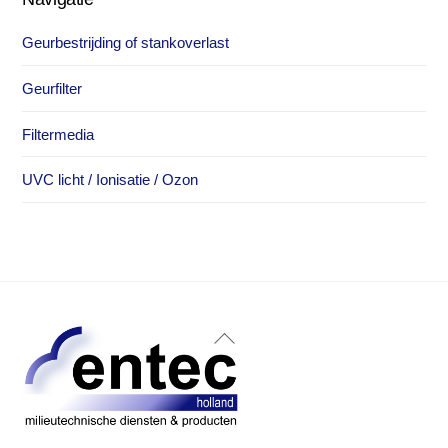
Geurbestrijding of stankoverlast
Geurfilter
Filtermedia
UVC licht / Ionisatie / Ozon
Back
To
Top