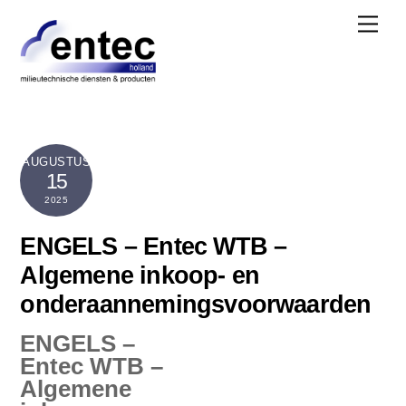
Skip
Men
to
content
AUGUSTUS
15
2025
ENGELS – Entec WTB –
Algemene inkoop- en
onderaannemingsvoorwaarden
ENGELS –
Entec WTB –
Algemene